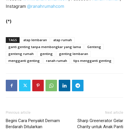
Instagram
@ranahrumahcom
(*)
TAGS
atap lembaran
atap rumah
ganti genting tanpa membongkar yang lama
Genteng
genteng rumah
genting
genting lembaran
mengganti genting
ranah rumah
tips mengganti genting
Previous article
Next article
Begini Cara Penyakit Demam
Sharp Greenerator Gelar
Berdarah Ditularkan
Charity untuk Anak Panti