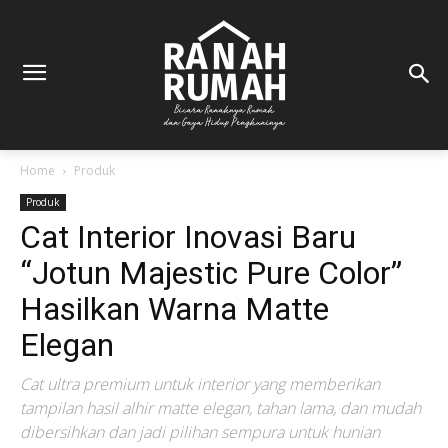
Home
Produk
Produk
Cat Interior Inovasi Baru
“Jotun Majestic Pure Color”
Hasilkan Warna Matte
Elegan
Cat ultra premium untuk interior yang memberikan
tampilan hasil alhir matte elegan, tahan lama, dan mudah
dibersihkan dan jadi pilihan sempura untuk hunian