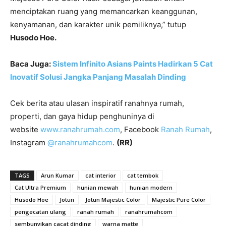
menciptakan ruang yang memancarkan keanggunan,
kenyamanan, dan karakter unik pemiliknya,” tutup
Husodo Hoe.
Baca Juga:
Sistem Infinito Asians Paints Hadirkan 5 Cat
Inovatif Solusi Jangka Panjang Masalah Dinding
Cek berita atau ulasan inspiratif ranahnya rumah,
properti, dan gaya hidup penghuninya di
website
www.ranahrumah.com
, Facebook
Ranah Rumah
,
Instagram
@ranahrumahcom
.
(RR)
TAGS
Arun Kumar
cat interior
cat tembok
Cat Ultra Premium
hunian mewah
hunian modern
Husodo Hoe
Jotun
Jotun Majestic Color
Majestic Pure Color
pengecatan ulang
ranah rumah
ranahrumahcom
sembunyikan cacat dinding
warna matte