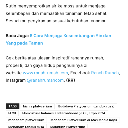
Rutin menyemprotkan air ke moss untuk menjaga
kelembapan dan memastikan tanaman tetap sehat.
Sesuaikan penyiraman sesuai kebutuhan tanaman.
Baca Juga:
6 Cara Menjaga Keseimbangan Yin dan
Yang pada Taman
Cek berita atau ulasan inspiratif ranahnya rumah,
properti, dan gaya hidup penghuninya di
website
www.ranahrumah.com
, Facebook
Ranah Rumah
,
Instagram
@ranahrumahcom
.
(RR)
TAGS
bisnis platycerium
Budidaya Platycerium (tanduk rusa)
FLOII
Floriculture Indonesia International (FLOII) Expo 2024.
menanam platycerium
Menanam Platycerium di Atas Media Kayu
Menanam tanduk rusa
Mounting Platycerium