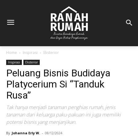
Home
Inspirasi
Eksterior
Inspirasi
Eksterior
Peluang Bisnis Budidaya
Platycerium Si “Tanduk
Rusa”
Tak hanya menjadi tanaman penghias rumah, jenis
tanaman dari keluarga paku-pakuan ini juga memiliki
potensi bisnis yang menjanjikan.
By
Johanna Erly W.
-
08/12/2024