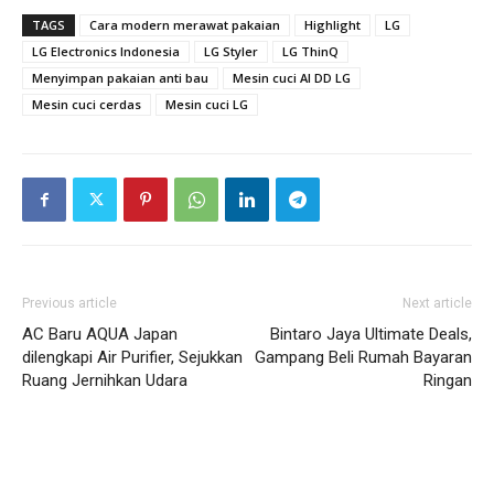
TAGS
Cara modern merawat pakaian
Highlight
LG
LG Electronics Indonesia
LG Styler
LG ThinQ
Menyimpan pakaian anti bau
Mesin cuci AI DD LG
Mesin cuci cerdas
Mesin cuci LG
Previous article
Next article
AC Baru AQUA Japan
Bintaro Jaya Ultimate Deals,
dilengkapi Air Purifier, Sejukkan
Gampang Beli Rumah Bayaran
Ruang Jernihkan Udara
Ringan