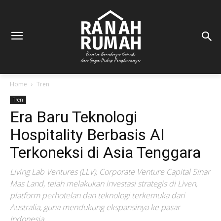
Home
Tren
Tren
Era Baru Teknologi
Hospitality Berbasis AI
Terkoneksi di Asia Tenggara
Living Lab Ventures (LLV), Corporate Venture Capital Sinar
Mas Land, telah melakukan investasi strategis di Liven,
platform perhotelan dan teknologi terkemuka dari
Australia, guna mendukung ekspansinya ke pasar
Indonesia.