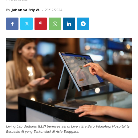
By
Johanna Erly W.
-
29/12/2024
Living Lab Ventures (LLV) berinvestasi di Liven, Era Baru Teknologi Hospitality
Berbasis AI yang Terkoneksi di Asia Tenggara.