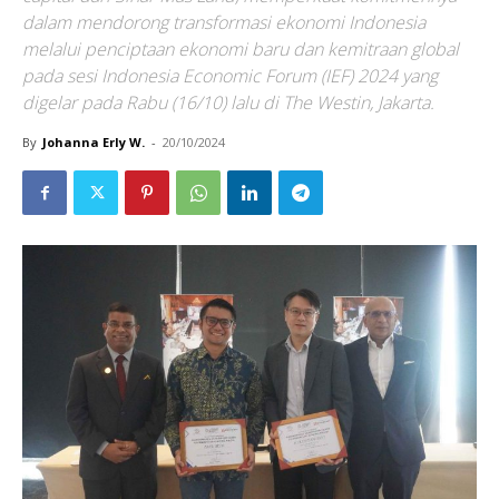
dalam mendorong transformasi ekonomi Indonesia
melalui penciptaan ekonomi baru dan kemitraan global
pada sesi Indonesia Economic Forum (IEF) 2024 yang
digelar pada Rabu (16/10) lalu di The Westin, Jakarta.
By
Johanna Erly W.
-
20/10/2024