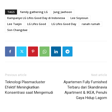
TAGS
family gathering LG
Jung Jaehoon
Kampanye LG Lifes Good Day di Indonesia
Lee Soyeoun
Lee Taejin
LG Lifes Good
LG Lifes Good Day
ranah rumah
Son Changdae
Previous article
Next article
Teknologi Plasmacluster
Apartemen Fully Furnished
Efektif Meningkatkan
Terbaru dari Skandinavia
Konsentrasi saat Mengemudi
Apartment & IKEA, Penuhi
Gaya Hidup Lagom