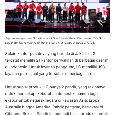
Jajaran menejemen LG pada acara LG Indonesia Gelar Kampanye Life’s Good
Day untuk Karyawannya di Trans Studio Mall Cibubur, pada 2/12/23.
Selain kantor pusatnya yang berada di Jakarta, LG
tercatat memiliki 21 kantor perwakilan di berbagai daerah
di Indonesia. Untuk layanan pengguna, LG memiliki 193
layanan purna jual yang tersebar di berbagai area.
Untuk suplai produk, LG punya 2 pabrik, yang tak hanya
untuk mencukupi kebutuhan domestik, namun juga
ekspor untuk negara-negara di kawasan Asia, Eropa,
Australia hingga Amerika. Pabrik pertama, berlokasi di
Cibitung, Bekasi. Pabrik ini menjadi basis produksi untuk