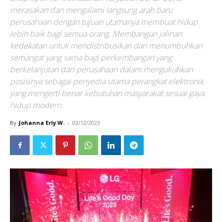
merasakan dan mengalami langsung arah baru
perusahaan dengan tujuan utamanya membuat hidup
lebih baik bagi semua orang. Membangun jalinan
kedekatan untuk mendistribusikan dan menumbuhkan
semangat yang sama bagi perkembangan yang
berkelanjutan dari perusahaan dalam mengukuhkan
posisinya sebagai penyedia utama perangkat elektronik
yang mengerti benar kebutuhan masyarakat sesuai gaya
hidup modern.
By
Johanna Erly W.
-
03/12/2023