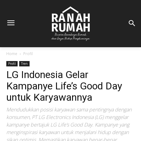
Home
Profil
Profil
Tren
LG Indonesia Gelar
Kampanye Life’s Good Day
untuk Karyawannya
Mendudukkan posisi karyawan sama pentingnya dengan
konsumen, PT LG Electronics Indonesia (LG) menggelar
kampanye bertajuk LG Life’s Good Day. Kampanye yang
menginspirasi karyawan untuk menjalani hidup dengan
sikap optimis. Memastikan karyawan benar-benar