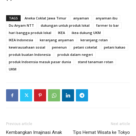
TAGS
Aneka Coklat Jawa Timur
anyaman
anyaman ibu
Du Anyam NTT
dukungan untuk produk lokal
farmer to bar
hari bangga produk lokal
IKEA
ikea dukung UKM
IKEA Indonesia
keranjang anyaman
keranjang rotan
kewirausahaan sosial
penenun
petani cokelat
petani kakao
produk buatan Indonesia
produk dalam negeri
produk Indoensia masuk pasar dunia
stand tanaman rotan
UKM
Previous article
Next article
Kembangkan Imajinasi Anak
Tips Hemat Wisata ke Tokyo