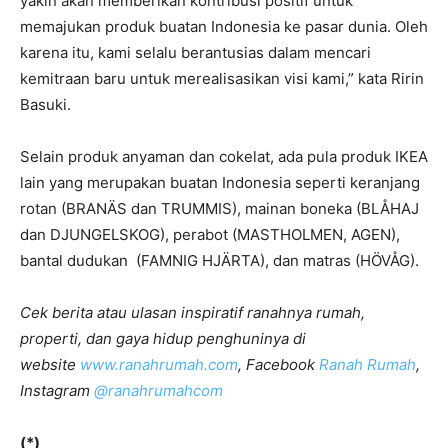
yakin akan memberikan kontribusi positif untuk
memajukan produk buatan Indonesia ke pasar dunia. Oleh
karena itu, kami selalu berantusias dalam mencari
kemitraan baru untuk merealisasikan visi kami,” kata Ririn
Basuki.
Selain produk anyaman dan cokelat, ada pula produk IKEA
lain yang merupakan buatan Indonesia seperti keranjang
rotan (BRANÄS dan TRUMMIS), mainan boneka (BLÅHAJ
dan DJUNGELSKOG), perabot (MASTHOLMEN, AGEN),
bantal dudukan (FAMNIG HJÄRTA), dan matras (HÖVÅG).
Cek berita atau ulasan inspiratif ranahnya rumah,
properti, dan gaya hidup penghuninya di
website
www.ranahrumah.com
, Facebook
Ranah Rumah
,
Instagram
@ranahrumahcom
(*)