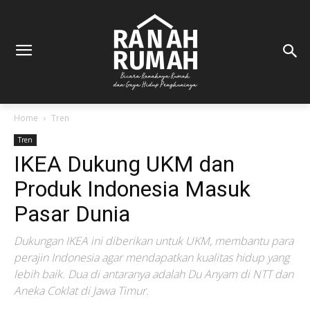
Home
Tren
Tren
IKEA Dukung UKM dan
Produk Indonesia Masuk
Pasar Dunia
Dukungan IKEA ini diberikan untuk UKM, membantu para
perajin Indonesia agar mendapatkan kualitas hidup yang
lebih baik. Dua di antaranya adalah Du Anyam di NTT dan
Aneka Coklat di Jawa Timur.