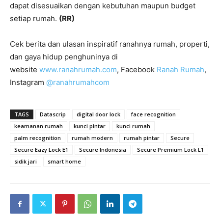
dapat disesuaikan dengan kebutuhan maupun budget
setiap rumah.
(RR)
Cek berita dan ulasan inspiratif ranahnya rumah, properti,
dan gaya hidup penghuninya di
website
www.ranahrumah.com
, Facebook
Ranah Rumah
,
Instagram
@ranahrumahcom
TAGS
Datascrip
digital door lock
face recognition
keamanan rumah
kunci pintar
kunci rumah
palm recognition
rumah modern
rumah pintar
Secure
Secure Eazy Lock E1
Secure Indonesia
Secure Premium Lock L1
sidik jari
smart home