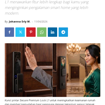
L1 menawarkan fitur lebih lengkap bagi kamu yang
menginginkan pengalaman smart home yang lebih
modern.
By
Johanna Erly W.
-
11/06/2026
Kunci pintar Secure Premium Lock L1 untuk meningkatkan keamanan rumah
dan memberi kemudahan bagi pengguna dengan teknologi sensor telapak