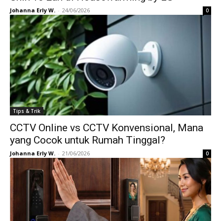
Johanna Erly W.
-
24/06/2026
0
Tips & Trik
CCTV Online vs CCTV Konvensional, Mana
yang Cocok untuk Rumah Tinggal?
Johanna Erly W.
-
21/06/2026
0