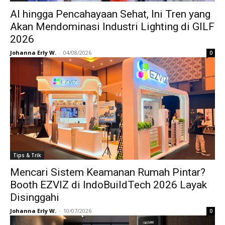
AI hingga Pencahayaan Sehat, Ini Tren yang
Akan Mendominasi Industri Lighting di GILF
2026
Johanna Erly W.
-
04/08/2026
0
Tips & Trik
Mencari Sistem Keamanan Rumah Pintar?
Booth EZVIZ di IndoBuildTech 2026 Layak
Disinggahi
Johanna Erly W.
-
10/07/2026
0