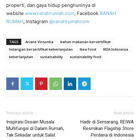
properti, dan gaya hidup penghuninya di
website
www.ranahrumah.com
, Facebook
RANAH
RUMAH
, Instagram
@ranahrumahcom
TAGS
Ariane Vinsontia
bahan makanan bersertifikat
hidangan bersertifikat keberlanjutan
Ikea Food
IKEA Indonesia
keberlanjutan
sustainability
sustainability food
Previous article
Next article
Inspirasi Desain Musala
Hadir di Semarang, REIWA
Multifungsi di Dalam Rumah,
Resmikan Flagship Store
Tak Sekadar untuk Salat
Perdana di Indonesia