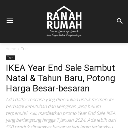
Home
Tren
Tren
IKEA Year End Sale Sambut
Natal & Tahun Baru, Potong
Harga Besar-besaran
Ada daftar rencana yang diperlukan untuk memenuhi
berbagai kebutuhan dan keinginan yang belum
terpenuhi? Yuk, manfaatkan promo Year End Sale IKEA
yang berlangsung hingga 7 Januari 2024. Ada lebih dari
500 produk dipangkas harganya jadi lebih terjangkau.