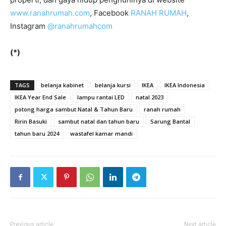
www.ranahrumah.com
, Facebook
RANAH RUMAH
,
Instagram
@ranahrumahcom
(*)
TAGS
belanja kabinet
belanja kursi
IKEA
IKEA Indonesia
IKEA Year End Sale
lampu rantai LED
natal 2023
potong harga sambut Natal & Tahun Baru
ranah rumah
Ririn Basuki
sambut natal dan tahun baru
Sarung Bantal
tahun baru 2024
wastafel kamar mandi
Previous article
Next article