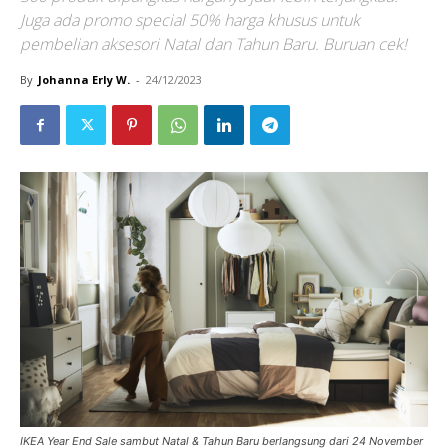
Juga ada promo special 50% harga khusus untuk
pembelian aksesori Natal dan Tahun Baru. Buruan cek!
By
Johanna Erly W.
-
24/12/2023
IKEA Year End Sale sambut Natal & Tahun Baru berlangsung dari 24 November