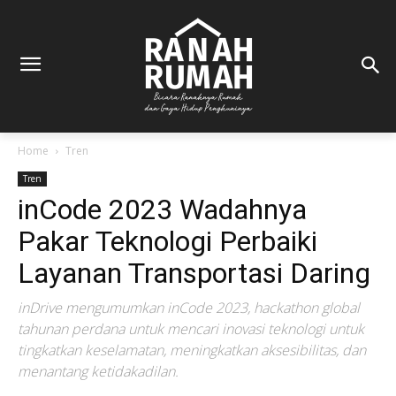
Home
Tren
Tren
inCode 2023 Wadahnya
Pakar Teknologi Perbaiki
Layanan Transportasi Daring
inDrive mengumumkan inCode 2023, hackathon global
tahunan perdana untuk mencari inovasi teknologi untuk
tingkatkan keselamatan, meningkatkan aksesibilitas, dan
menantang ketidakadilan.