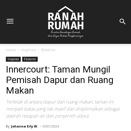
Home
Inspirasi
Eksterior
Inspirasi
Eksterior
Innercourt: Taman Mungil
Pemisah Dapur dan Ruang
Makan
Terletak di antara dapur dan ruang makan, taman ini
menjadi batas yang tak masif dan dioptimalkan sebagai
daerah resapan air dan penjernih udara.
By
Johanna Erly W.
-
05/01/2026