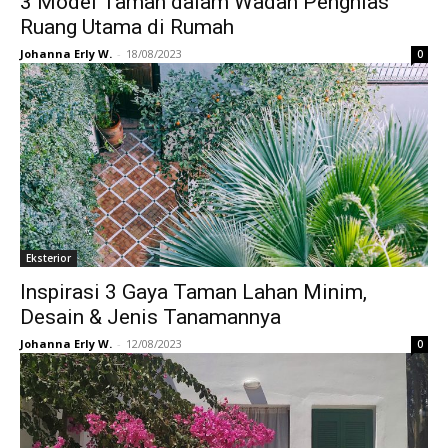
3 Model Taman dalam Wadah Penghias
Ruang Utama di Rumah
Johanna Erly W.
-
18/08/2023
0
Eksterior
Inspirasi 3 Gaya Taman Lahan Minim,
Desain & Jenis Tanamannya
Johanna Erly W.
-
12/08/2023
0