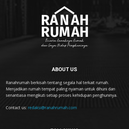
ABOUT US
Ranahrumah berkisah tentang segala hal terkait rumah.
Menjadikan rumah tempat paling nyaman untuk dihuni dan
senantiasa mengikuti setiap proses kehidupan penghuninya.
Contact us:
redaksi@ranahrumah.com