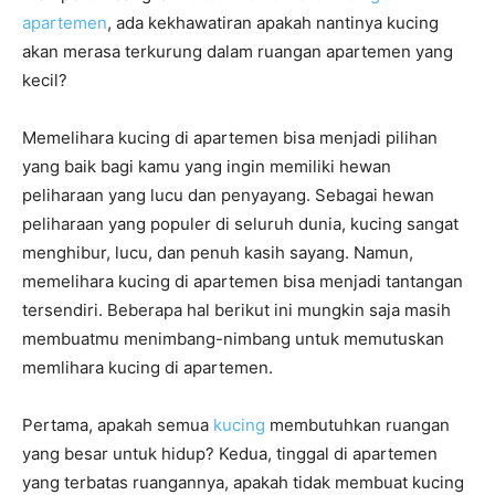
apartemen
, ada kekhawatiran apakah nantinya kucing
akan merasa terkurung dalam ruangan apartemen yang
kecil?
Memelihara kucing di apartemen bisa menjadi pilihan
yang baik bagi kamu yang ingin memiliki hewan
peliharaan yang lucu dan penyayang. Sebagai hewan
peliharaan yang populer di seluruh dunia, kucing sangat
menghibur, lucu, dan penuh kasih sayang. Namun,
memelihara kucing di apartemen bisa menjadi tantangan
tersendiri. Beberapa hal berikut ini mungkin saja masih
membuatmu menimbang-nimbang untuk memutuskan
memlihara kucing di apartemen.
Pertama, apakah semua
kucing
membutuhkan ruangan
yang besar untuk hidup? Kedua, tinggal di apartemen
yang terbatas ruangannya, apakah tidak membuat kucing