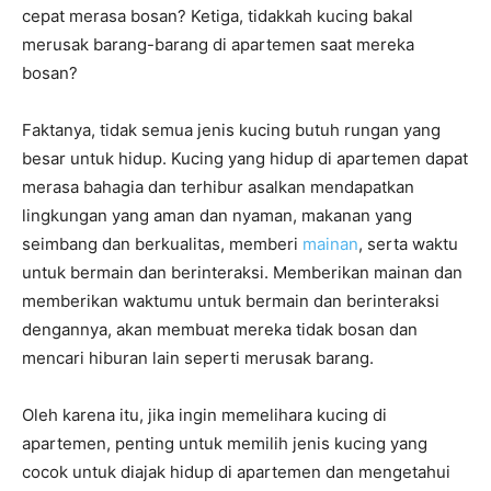
cepat merasa bosan? Ketiga, tidakkah kucing bakal
merusak barang-barang di apartemen saat mereka
bosan?
Faktanya, tidak semua jenis kucing butuh rungan yang
besar untuk hidup. Kucing yang hidup di apartemen dapat
merasa bahagia dan terhibur asalkan mendapatkan
lingkungan yang aman dan nyaman, makanan yang
seimbang dan berkualitas, memberi
mainan
, serta waktu
untuk bermain dan berinteraksi. Memberikan mainan dan
memberikan waktumu untuk bermain dan berinteraksi
dengannya, akan membuat mereka tidak bosan dan
mencari hiburan lain seperti merusak barang.
Oleh karena itu, jika ingin memelihara kucing di
apartemen, penting untuk memilih jenis kucing yang
cocok untuk diajak hidup di apartemen dan mengetahui