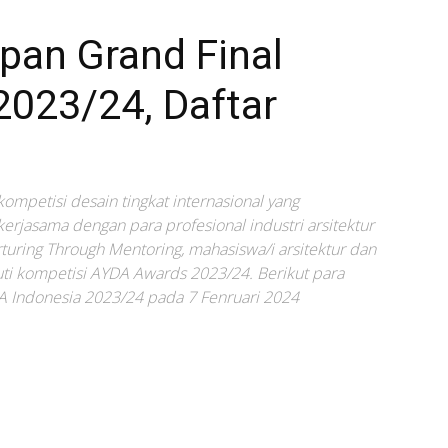
pan Grand Final
2023/24, Daftar
ompetisi desain tingkat internasional yang
erjasama dengan para profesional industri arsitektur
uring Through Mentoring, mahasiswa/i arsitektur dan
uti kompetisi AYDA Awards 2023/24. Berikut para
YDA Indonesia 2023/24 pada 7 Fenruari 2024