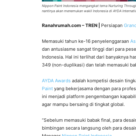
Nippon Paint Indonesia mengangkat tema Nurturing Throug
nantinya akan menemukan wakil Indonesia di AYDA Internati
Ranahrumah.com – TREN |
Persiapan
Grand
Memasuki tahun ke-16 penyelenggaraan
As
dan antusiasme sangat tinggi dari para pese
Indonesia. Hal ini terlihat dari banyaknya ha
349 (non-duplikasi) dan telah memasuki ba
AYDA Awards
adalah kompetisi desain tingk
Paint
yang bekerjasama dengan para profesion
ini menjadi platform pengembangan kapabili
agar mampu bersaing di tingkat global.
“Sebelum memasuki babak final, para desai
bimbingan secara langsung oleh para desai
Manager
Nippon Paint Indonesia
.