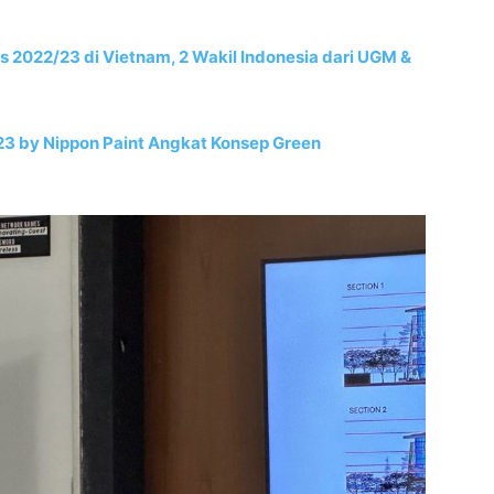
s 2022/23 di Vietnam, 2 Wakil Indonesia dari UGM &
3 by Nippon Paint Angkat Konsep Green