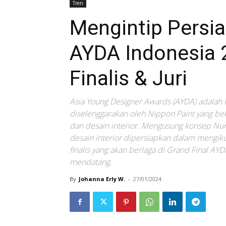
Tren
Mengintip Persia
AYDA Indonesia 
Finalis & Juri
Asia Young Designer Awards (AYDA) adalah k
diselenggarakan oleh Nippon Paint yang bek
dan desain interior. Mengusung konsep Nurt
desain interior dipersiapkan dalam mengik
finalis yang akan berlaga di Grand Final A
mendatang.
By
Johanna Erly W.
-
27/01/2024