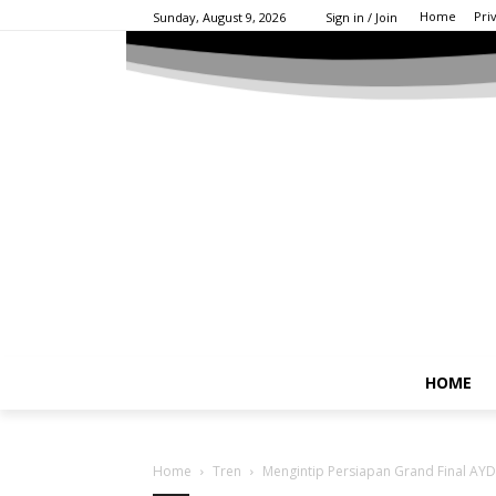
Home
Pri
Sunday, August 9, 2026
Sign in / Join
HOME
Home
Tren
Mengintip Persiapan Grand Final AYDA