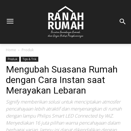
Home
Produk
Produk
Tips & Trik
Mengubah Suasana Rumah
dengan Cara Instan saat
Merayakan Lebaran
Signify memberikan solusi untuk menciptakan atmosfer
pencahayaan lebih atraktif dan menyenangkan di rumah
dengan lampu Philips Smart LED Connected by WiZ.
Menyediakan 16 juta pilihan warna pencahayaan dalam
berbagai varian, lampu ini dapat dikendalikan dengan