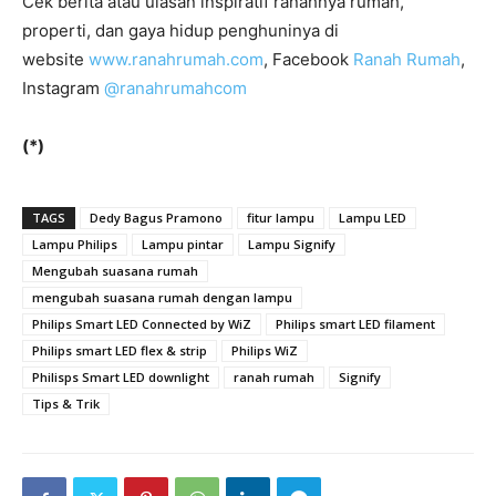
Cek berita atau ulasan inspiratif ranahnya rumah,
properti, dan gaya hidup penghuninya di
website
www.ranahrumah.com
, Facebook
Ranah Rumah
,
Instagram
@ranahrumahcom
(*)
TAGS
Dedy Bagus Pramono
fitur lampu
Lampu LED
Lampu Philips
Lampu pintar
Lampu Signify
Mengubah suasana rumah
mengubah suasana rumah dengan lampu
Philips Smart LED Connected by WiZ
Philips smart LED filament
Philips smart LED flex & strip
Philips WiZ
Philisps Smart LED downlight
ranah rumah
Signify
Tips & Trik