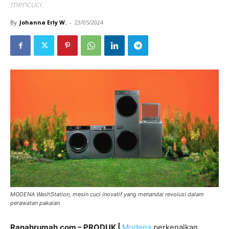
mencuci.
By
Johanna Erly W.
-
23/05/2024
MODENA WashStation, mesin cuci inovatif yang menandai revolusi dalam
perawatan pakaian
Ranahrumah.com – PRODUK |
Modena
perkenalkan