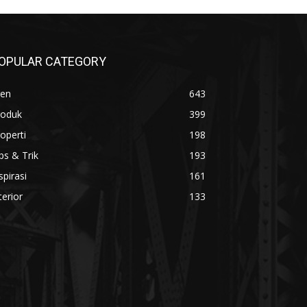
OPULAR CATEGORY
ren
643
roduk
399
operti
198
ps & Trik
193
spirasi
161
terior
133