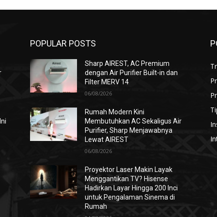
POPULAR POSTS
P
Sharp AIREST, AC Premium
T
r
dengan Air Purifier Built-in dan
P
Filter MERV 14
06/08/2026
Pr
Ti
Rumah Modern Kini
Ini
Membutuhkan AC Sekaligus Air
In
Purifier, Sharp Menjawabnya
In
Lewat AIREST
06/08/2026
i
Proyektor Laser Makin Layak
Menggantikan TV? Hisense
Hadirkan Layar Hingga 200 Inci
untuk Pengalaman Sinema di
Rumah