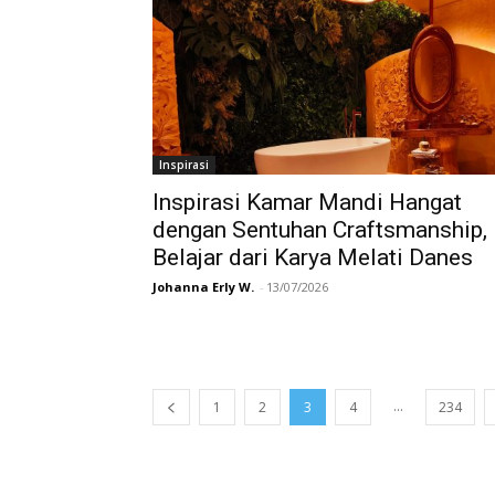
Inspirasi
Inspirasi Kamar Mandi Hangat
dengan Sentuhan Craftsmanship,
Belajar dari Karya Melati Danes
Johanna Erly W.
-
13/07/2026
...
1
2
3
4
234