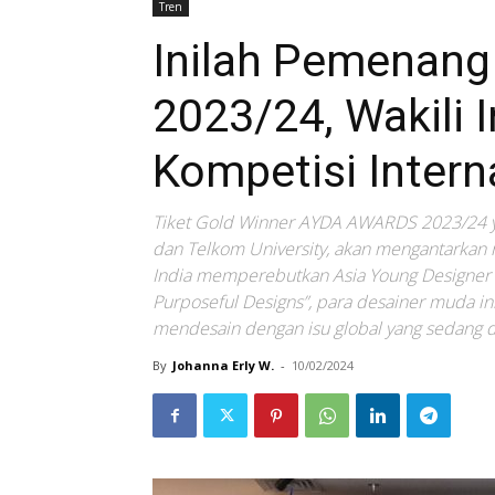
Tren
Inilah Pemenan
2023/24, Wakili 
Kompetisi Interna
Tiket Gold Winner AYDA AWARDS 2023/24 ya
dan Telkom University, akan mengantarkan m
India memperebutkan Asia Young Designer 
Purposeful Designs”, para desainer muda in
mendesain dengan isu global yang sedang d
By
Johanna Erly W.
-
10/02/2024