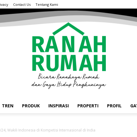
ivacy
Contact Us
Tentang Kami
TREN
PRODUK
INSPIRASI
PROPERTI
PROFIL
GA
, Wakili Indonesia di Kompetisi Internasional di India