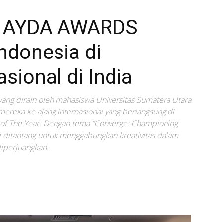
g AYDA AWARDS
Indonesia di
sional di India
ng diraih oleh mahasiswa Universitas Sumatera Utara
ereka ke ajang internasional yang berlangsung di
of The Year. Dengan tema “Converge: Championing
i ditantang untuk menggabungkan kreativitas dalam
iperjuangkan.