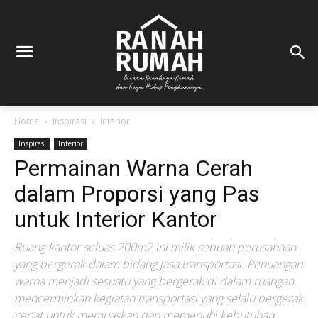
Home
Inspirasi
Interior
Inspirasi
Interior
Permainan Warna Cerah
dalam Proporsi yang Pas
untuk Interior Kantor
Ruang kantor seluas 200m2 ini milik sebuah perusahaan
yang bergerak dalam bidang jasa transportasi. Penuangan
warna menjadi sesuatu yang bergerak di dalam ruangan,
mencerminkan kegiatan transportasi yang selalu bergerak
cepat untuk memuaskan dan memenuhi kebutuhan