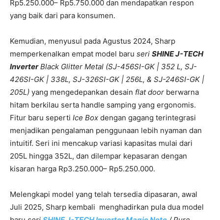
Rp5.250.000– Rp5.750.000 dan mendapatkan respon
yang baik dari para konsumen.
Kemudian, menyusul pada Agustus 2024, Sharp
memperkenalkan empat model baru
seri
SHINE J-TECH
Inverter
Black Glitter Metal (SJ-456SI-GK | 352 L, SJ-
426SI-GK | 338L, SJ-326SI-GK | 256L, & SJ-246SI-GK |
205L)
yang mengedepankan desain
flat door
berwarna
hitam berkilau serta handle samping yang ergonomis.
Fitur baru seperti
Ice Box
dengan gagang terintegrasi
menjadikan pengalaman penggunaan lebih nyaman dan
intuitif. Seri ini mencakup variasi kapasitas mulai dari
205L hingga 352L, dan dilempar kepasaran dengan
kisaran harga Rp3.250.000– Rp5.250.000.
Melengkapi model yang telah tersedia dipasaran, awal
Juli 2025, Sharp kembali menghadirkan pula dua model
baru
seri
SHINE J-TECH Inverter Magic Note
/ Pure