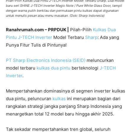
Pilah-Pilih Kulkas Dua Pintu J-TECH Inverter Model Terbaru Sharp. Dua model
baru seri SHINE J-TECH Inverter Magic Note / Pure White Glass Door, tampil
dengan warna putih berkilau dan permukaan pintu kulkas dapat digunakan
untuk menulis pesan atau menu masakan. (Dok: Sharp Indonesia)
Ranahrumah.com – PRPDUK |
Pilah-Pilih
Kulkas Dua
Pintu
J-TECH Inverter
Model Terbaru
Sharp
: Ada yang
Punya Fitur Tulis di Pintunya!
PT Sharp Electronics Indonesia (SEID)
meluncurkan
model terbaru
kulkas dua pintu
berteknologi
J-TECH
Inverter
.
Mempertahankan dominasinya di segmen inverter kulkas
dua pintu, peluncuran
kulkas
ini merupakan bagian dari
rangkaian strategi jangka panjang Sharp Indonesia yang
menargetkan total 12 model baru hingga akhir 2025.
Tak sekadar mempertahankan tren global, seluruh