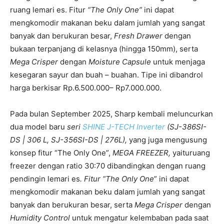
ruang lemari es. Fitur
“The Only One”
ini dapat
mengkomodir makanan beku dalam jumlah yang sangat
banyak dan berukuran besar,
Fresh Drawer
dengan
bukaan terpanjang di kelasnya (hingga 150mm), serta
Mega Crisper
dengan
Moisture Capsule
untuk menjaga
kesegaran sayur dan buah – buahan. Tipe ini dibandrol
harga berkisar Rp.6.500.000– Rp7.000.000.
Pada bulan September 2025, Sharp kembali meluncurkan
dua model baru
seri
SHINE J-TECH Inverter
(SJ-386SI-
DS | 306 L, SJ-356SI-DS | 276L),
yang juga mengusung
konsep fitur “The Only One”,
MEGA FREEZER,
yaituruang
freezer dengan ratio 30:70 dibandingkan dengan ruang
pendingin lemari es
. Fitur “The Only One
” ini dapat
mengkomodir makanan beku dalam jumlah yang sangat
banyak dan berukuran besar, serta
Mega Crisper
dengan
Humidity Control
untuk mengatur kelembaban pada saat