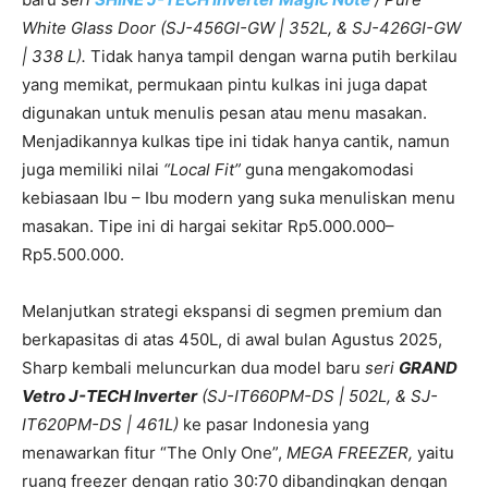
White Glass Door (SJ-456GI-GW | 352L, & SJ-426GI-GW
| 338 L).
Tidak hanya tampil dengan warna putih berkilau
yang memikat, permukaan pintu kulkas ini juga dapat
digunakan untuk menulis pesan atau menu masakan.
Menjadikannya kulkas tipe ini tidak hanya cantik, namun
juga memiliki nilai
“Local Fit”
guna mengakomodasi
kebiasaan Ibu – Ibu modern yang suka menuliskan menu
masakan. Tipe ini di hargai sekitar Rp5.000.000–
Rp5.500.000.
Melanjutkan strategi ekspansi di segmen premium dan
berkapasitas di atas 450L, di awal bulan Agustus 2025,
Sharp kembali meluncurkan dua model baru
seri
GRAND
Vetro J-TECH Inverter
(SJ-IT660PM-DS | 502L, & SJ-
IT620PM-DS | 461L)
ke pasar Indonesia yang
menawarkan fitur “The Only One”,
MEGA FREEZER,
yaitu
ruang freezer dengan ratio 30:70 dibandingkan dengan