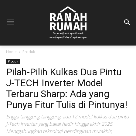
Home
Produk
Produk
Pilah-Pilih Kulkas Dua Pintu
J-TECH Inverter Model
Terbaru Sharp: Ada yang
Punya Fitur Tulis di Pintunya!
Engga tanggung-tanggung, ada 12 model kulkas dua pintu
J-Tech Inverter yang bakal hadir hingga akhir 2025.
Menggabungkan teknologi pendinginan mutakhir,