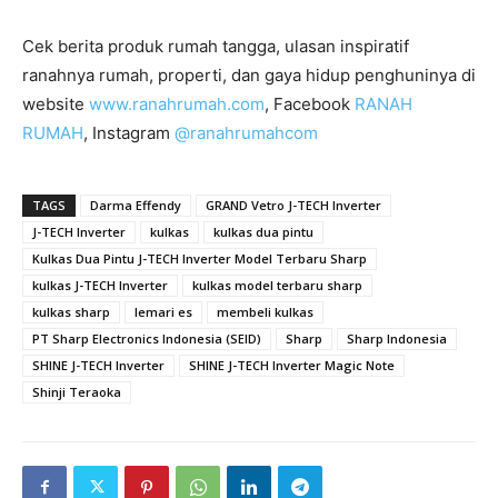
Cek berita produk rumah tangga, ulasan inspiratif
ranahnya rumah, properti, dan gaya hidup penghuninya di
website
www.ranahrumah.com
, Facebook
RANAH
RUMAH
, Instagram
@ranahrumahcom
TAGS
Darma Effendy
GRAND Vetro J-TECH Inverter
J-TECH Inverter
kulkas
kulkas dua pintu
Kulkas Dua Pintu J-TECH Inverter Model Terbaru Sharp
kulkas J-TECH Inverter
kulkas model terbaru sharp
kulkas sharp
lemari es
membeli kulkas
PT Sharp Electronics Indonesia (SEID)
Sharp
Sharp Indonesia
SHINE J-TECH Inverter
SHINE J-TECH Inverter Magic Note
Shinji Teraoka