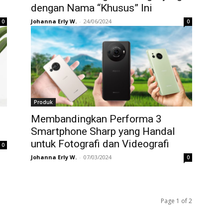
dengan Nama “Khusus” Ini
Johanna Erly W.
-
24/06/2024
0
0
Produk
Membandingkan Performa 3
Smartphone Sharp yang Handal
untuk Fotografi dan Videografi
0
Johanna Erly W.
-
07/03/2024
0
Page 1 of 2