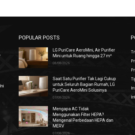
POPULAR POSTS
P
LG PuriCare AeroMini, Air Purifier
T
r
Mini untuk Ruang hingga 27 m²
P
08/08/2026
Pr
Ti
Saat Satu Purifier Tak Lagi Cukup
untuk Seluruh Bagian Rumah, LG
Ini
In
PuriCare AeroMini Solusinya
In
07/08/2026
Mengapa AC Tidak
Menggunakan Filter HEPA?
i
Mengenal Perbedaan HEPA dan
MERV
07/08/2026