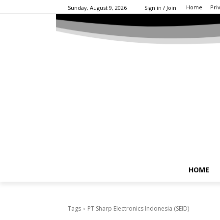
Home
Pri
Sunday, August 9, 2026
Sign in / Join
HOME
Tags
PT Sharp Electronics Indonesia (SEID)