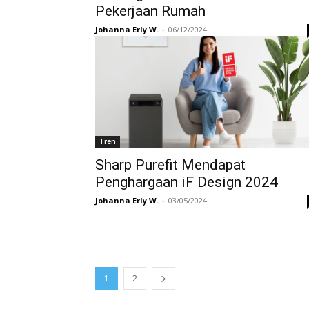
Pekerjaan Rumah
Johanna Erly W.
-
06/12/2024
Tren
Sharp Purefit Mendapat
Penghargaan iF Design 2024
Johanna Erly W.
-
03/05/2024
1
2