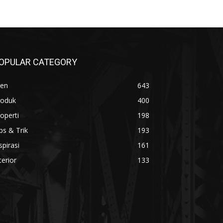
OPULAR CATEGORY
ren
643
roduk
400
operti
198
ps & Trik
193
spirasi
161
terior
133