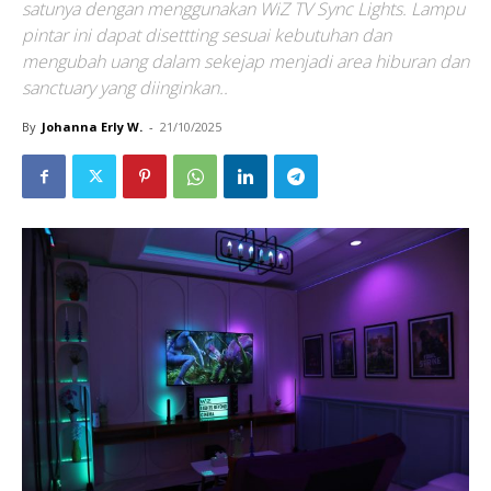
satunya dengan menggunakan WiZ TV Sync Lights. Lampu
pintar ini dapat disettting sesuai kebutuhan dan
mengubah uang dalam sekejap menjadi area hiburan dan
sanctuary yang diinginkan..
By
Johanna Erly W.
-
21/10/2025