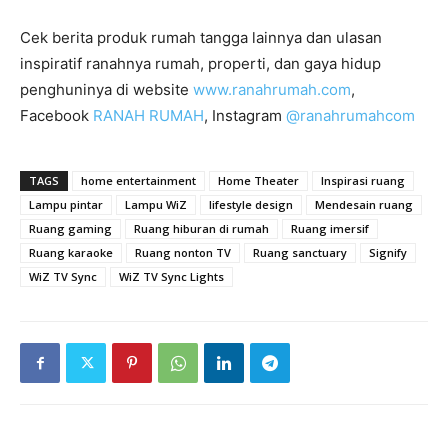
Cek berita produk rumah tangga lainnya dan ulasan
inspiratif ranahnya rumah, properti, dan gaya hidup
penghuninya di website
www.ranahrumah.com
,
Facebook
RANAH RUMAH
, Instagram
@ranahrumahcom
TAGS
home entertainment
Home Theater
Inspirasi ruang
Lampu pintar
Lampu WiZ
lifestyle design
Mendesain ruang
Ruang gaming
Ruang hiburan di rumah
Ruang imersif
Ruang karaoke
Ruang nonton TV
Ruang sanctuary
Signify
WiZ TV Sync
WiZ TV Sync Lights