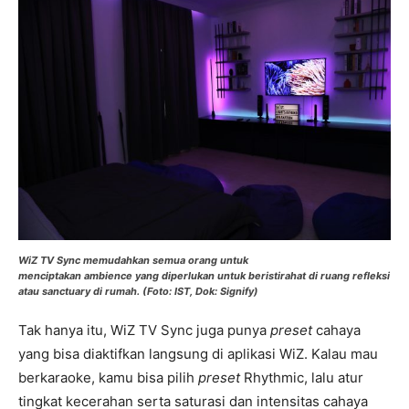
WiZ TV Sync memudahkan semua orang untuk
menciptakan
ambience
yang diperlukan untuk beristirahat di ruang refleksi
atau sanctuary di rumah. (Foto: IST, Dok: Signify)
Tak hanya itu, WiZ TV Sync juga punya
preset
cahaya
yang bisa diaktifkan langsung di aplikasi WiZ. Kalau mau
berkaraoke, kamu bisa pilih
preset
Rhythmic, lalu atur
tingkat kecerahan serta saturasi dan intensitas cahaya