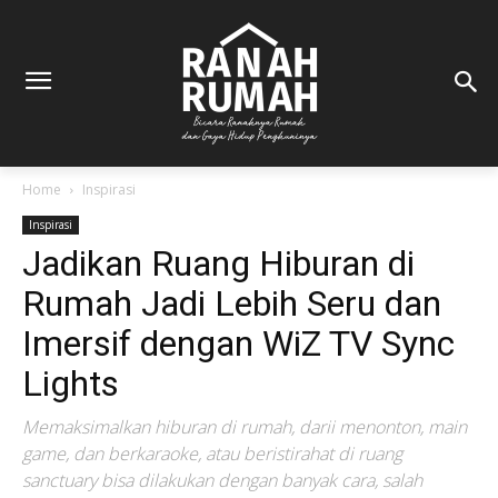
Home
Inspirasi
Inspirasi
Jadikan Ruang Hiburan di
Rumah Jadi Lebih Seru dan
Imersif dengan WiZ TV Sync
Lights
Memaksimalkan hiburan di rumah, darii menonton, main
game, dan berkaraoke, atau beristirahat di ruang
sanctuary bisa dilakukan dengan banyak cara, salah