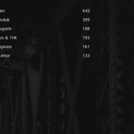
ren
643
roduk
399
operti
198
ps & Trik
193
spirasi
161
terior
133