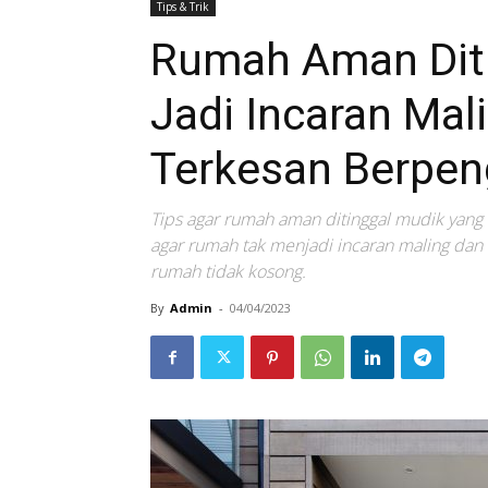
Tips & Trik
Rumah Aman Diti
Jadi Incaran Mali
Terkesan Berpen
Tips agar rumah aman ditinggal mudik yang 
agar rumah tak menjadi incaran maling dan
rumah tidak kosong.
By
Admin
-
04/04/2023