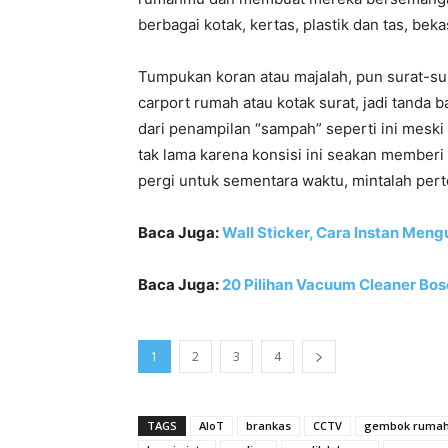
berbagai kotak, kertas, plastik dan tas, b
Tumpukan koran atau majalah, pun surat-su
carport rumah atau kotak surat, jadi tand
dari penampilan “sampah” seperti ini mes
tak lama karena konsisi ini seakan member
pergi untuk sementara waktu, mintalah per
Baca Juga:
Wall Sticker, Cara Instan Me
Baca Juga:
20 Pilihan Vacuum Cleaner Bo
1
2
3
4
TAGS
AIoT
brankas
CCTV
gembok ruma