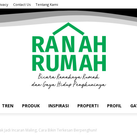
ivacy
Contact Us
Tentang Kami
TREN
PRODUK
INSPIRASI
PROPERTI
PROFIL
GA
 Jadi Incaran Maling, Cara Bikin Terkesan Berpenghuni!