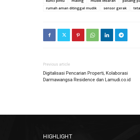
kunci pintu
maling
mudik lebaran
pasang pa
rumah aman ditinggal mudik
sensor gerak
tet
Previous article
Digitalisasi Pencarian Properti, Kolaborasi
Darmawangsa Residence dan Lamudi.co.id
HIGHLIGHT