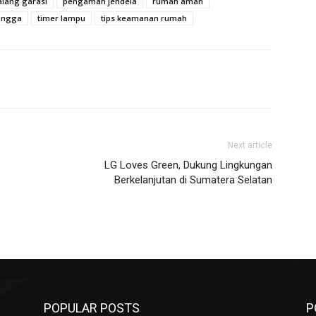
lang garasi
pengaman jendela
rumah aman
angga
timer lampu
tips keamanan rumah
Next article
LG Loves Green, Dukung Lingkungan
Berkelanjutan di Sumatera Selatan
POPULAR POSTS
P