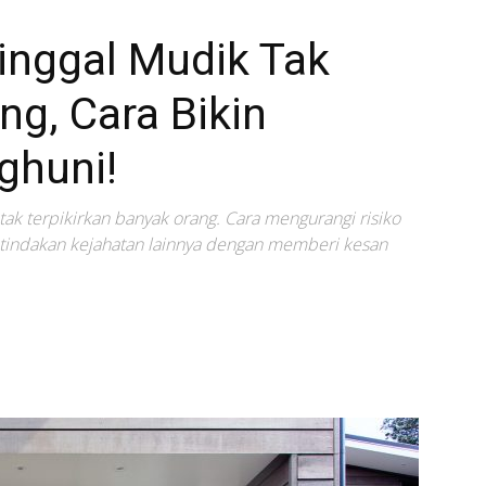
nggal Mudik Tak
ng, Cara Bikin
ghuni!
tak terpikirkan banyak orang. Cara mengurangi risiko
 tindakan kejahatan lainnya dengan memberi kesan