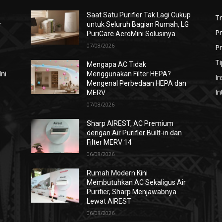
Saat Satu Purifier Tak Lagi Cukup
T
r
untuk Seluruh Bagian Rumah, LG
P
PuriCare AeroMini Solusinya
07/08/2026
Pr
Ti
Mengapa AC Tidak
Ini
Menggunakan Filter HEPA?
In
Mengenal Perbedaan HEPA dan
In
MERV
07/08/2026
i
Sharp AIREST, AC Premium
dengan Air Purifier Built-in dan
Filter MERV 14
06/08/2026
Rumah Modern Kini
Membutuhkan AC Sekaligus Air
Purifier, Sharp Menjawabnya
Lewat AIREST
06/08/2026