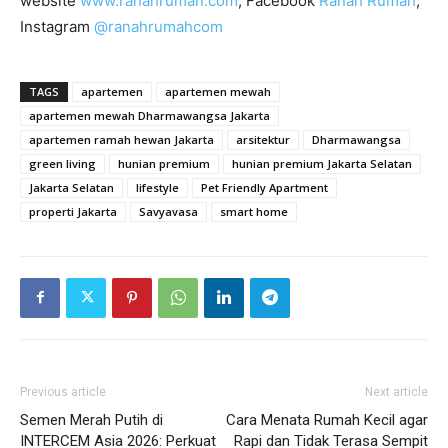
website
www.ranahrumah.com
, Facebook
Ranah Rumah
,
Instagram
@ranahrumahcom
TAGS
apartemen
apartemen mewah
apartemen mewah Dharmawangsa Jakarta
apartemen ramah hewan Jakarta
arsitektur
Dharmawangsa
green living
hunian premium
hunian premium Jakarta Selatan
Jakarta Selatan
lifestyle
Pet Friendly Apartment
properti Jakarta
Savyavasa
smart home
Previous article
Next article
Semen Merah Putih di
Cara Menata Rumah Kecil agar
INTERCEM Asia 2026: Perkuat
Rapi dan Tidak Terasa Sempit