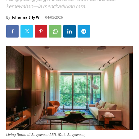
kemewahan—ia menghadirkan rasa.
By
Johanna Erly W.
-
04/05/2026
Living Room di Savyavasa 2BR. (Dok. Savyavasa)