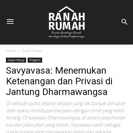
Home
Gaya Hidup
Gaya Hidup
Properti
Savyavasa: Menemukan
Ketenangan dan Privasi di
Jantung Dharmawangsa
Di sebuah sudut Jakarta Selatan yang tak banyak berubah
oleh waktu, kehidupan berjalan dengan ritme yang lebih
tenang. Di kawasan Dharmawangsa, di antara pepohonan
tua dan jalan-jalan yang teduh, Savyavasa hadir sebagai
ruang pulang yang menawarkan lebih dari sekadar