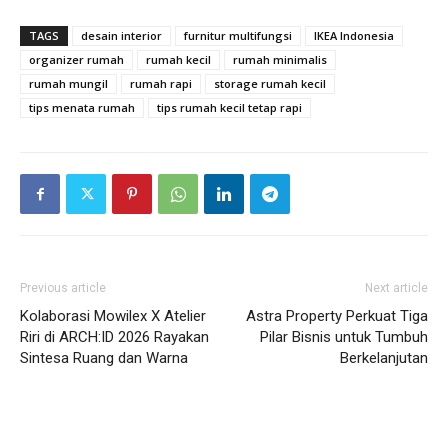
TAGS
desain interior
furnitur multifungsi
IKEA Indonesia
organizer rumah
rumah kecil
rumah minimalis
rumah mungil
rumah rapi
storage rumah kecil
tips menata rumah
tips rumah kecil tetap rapi
Previous article
Next article
Kolaborasi Mowilex X Atelier
Astra Property Perkuat Tiga
Riri di ARCH:ID 2026 Rayakan
Pilar Bisnis untuk Tumbuh
Sintesa Ruang dan Warna
Berkelanjutan