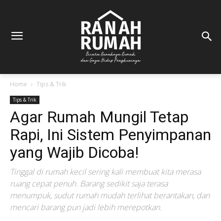
Home
Tips & Trik
Tips & Trik
Agar Rumah Mungil Tetap
Rapi, Ini Sistem Penyimpanan
yang Wajib Dicoba!
Tinggal di rumah kecil sering kali membuat kita merasa
ruang cepat penuh. Barang sedikit saja terasa
menumpuk, sudut rumah mudah terlihat berantakan, dan
mencari barang pun jadi lebih merepotkan.