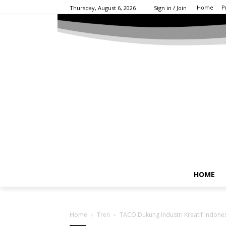
Home
P
Thursday, August 6, 2026
Sign in / Join
HOME
Home
Tren
TACO Dukung Industri Kreatif Indones