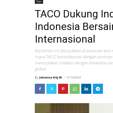
Tren
TACO Dukung Indu
Indonesia Bersa
Internasional
Komitmen ini ditunjukkan di pameran seni ru
mana TACO berkolaborasi dengan seniman asa
menciptakan instalasi dengan kreativitas ta
global.
By
Johanna Erly W.
-
31/10/2024