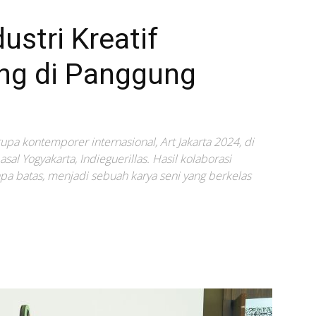
stri Kreatif
ing di Panggung
pa kontemporer internasional, Art Jakarta 2024, di
l Yogyakarta, Indieguerillas. Hasil kolaborasi
npa batas, menjadi sebuah karya seni yang berkelas