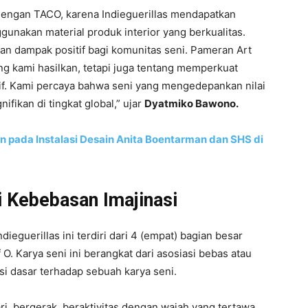
 dengan TACO, karena Indieguerillas mendapatkan
gunakan material produk interior yang berkualitas.
kan dampak positif bagi komunitas seni. Pameran Art
g kami hasilkan, tetapi juga tentang memperkuat
atif. Kami percaya bahwa seni yang mengedepankan nilai
fikan di tingkat global,” ujar
Dyatmiko Bawono.
 pada Instalasi Desain Anita Boentarman dan SHS di
i Kebebasan Imajinasi
dieguerillas ini terdiri dari 4 (empat) bagian besar
 O. Karya seni ini berangkat dari asosiasi bebas atau
i dasar terhadap sebuah karya seni.
ri, bergerak, beraktivitas dengan wajah yang tertawa