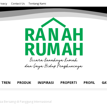
rivacy
Contact Us
Tentang Kami
TREN
PRODUK
INSPIRASI
PROPERTI
PROFIL
GA
ia Bersaing di Panggung Internasional