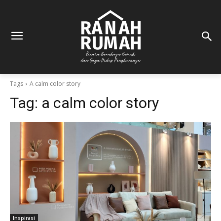
Tags
A calm color story
Tag:
a calm color story
Inspirasi