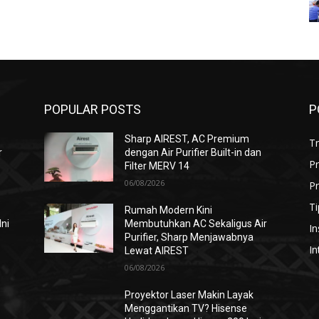
POPULAR POSTS
P
Sharp AIREST, AC Premium
T
r
dengan Air Purifier Built-in dan
P
Filter MERV 14
06/08/2026
Pr
Ti
Rumah Modern Kini
Ini
Membutuhkan AC Sekaligus Air
In
Purifier, Sharp Menjawabnya
In
Lewat AIREST
06/08/2026
i
Proyektor Laser Makin Layak
Menggantikan TV? Hisense