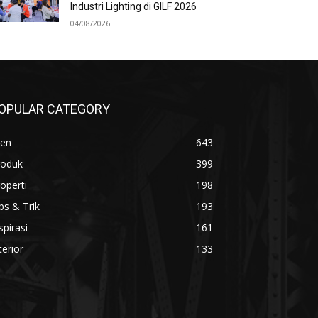
Industri Lighting di GILF 2026
04/08/2026
OPULAR CATEGORY
ren
643
roduk
399
operti
198
ps & Trik
193
spirasi
161
terior
133