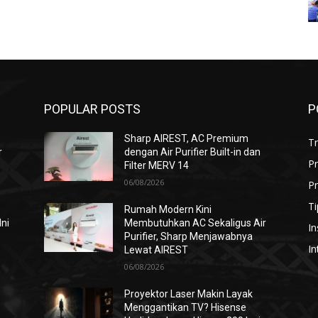
POPULAR POSTS
P
Sharp AIREST, AC Premium
T
r
dengan Air Purifier Built-in dan
P
Filter MERV 14
06/08/2026
Pr
Ti
Rumah Modern Kini
Ini
Membutuhkan AC Sekaligus Air
In
Purifier, Sharp Menjawabnya
In
Lewat AIREST
06/08/2026
i
Proyektor Laser Makin Layak
Menggantikan TV? Hisense