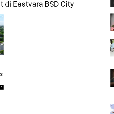
 di Eastvara BSD City
as
0