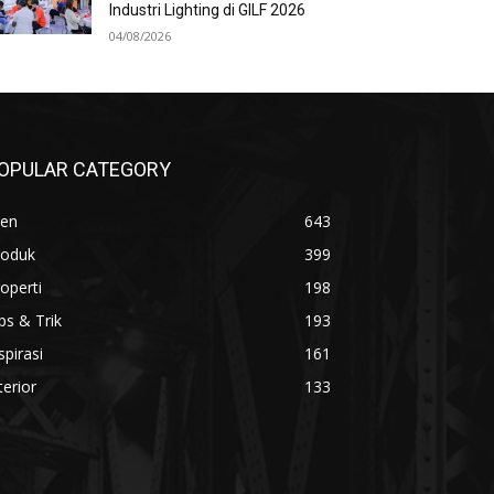
Industri Lighting di GILF 2026
04/08/2026
OPULAR CATEGORY
ren
643
roduk
399
operti
198
ps & Trik
193
spirasi
161
terior
133