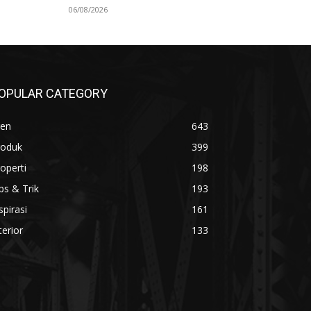
06/08/2026
OPULAR CATEGORY
ren
643
roduk
399
operti
198
ps & Trik
193
spirasi
161
terior
133