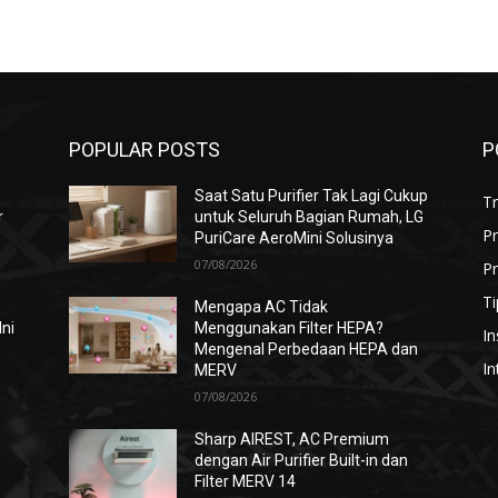
POPULAR POSTS
P
Saat Satu Purifier Tak Lagi Cukup
T
r
untuk Seluruh Bagian Rumah, LG
P
PuriCare AeroMini Solusinya
07/08/2026
Pr
Ti
Mengapa AC Tidak
Ini
Menggunakan Filter HEPA?
In
Mengenal Perbedaan HEPA dan
In
MERV
07/08/2026
i
Sharp AIREST, AC Premium
dengan Air Purifier Built-in dan
Filter MERV 14