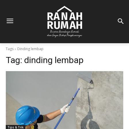
Tags
Dinding lembap
Tag:
dinding lembap
Tips & Trik