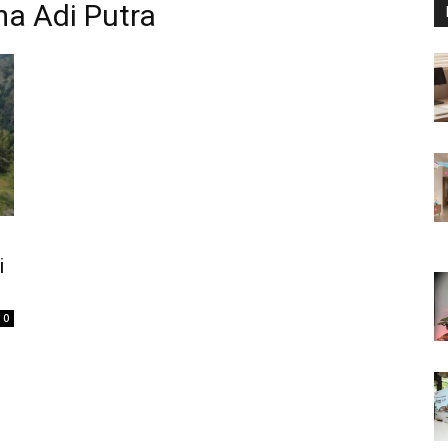
a Adi Putra
i
0