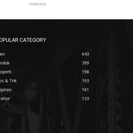
06/08/2026
OPULAR CATEGORY
ren
643
roduk
399
operti
198
ps & Trik
193
spirasi
161
terior
133