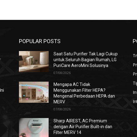
POPULAR POSTS
P
Saat Satu Purifier Tak Lagi Cukup
T
r
untuk Seluruh Bagian Rumah, LG
P
PuriCare AeroMini Solusinya
07/08/2026
Pr
Ti
Mengapa AC Tidak
Ini
Menggunakan Filter HEPA?
In
Mengenal Perbedaan HEPA dan
In
MERV
07/08/2026
i
Sharp AIREST, AC Premium
dengan Air Purifier Built-in dan
Filter MERV 14