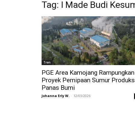
Tag:
I Made Budi Kesum
Tren
PGE Area Kamojang Rampungkan
Proyek Pemipaan Sumur Produks
Panas Bumi
Johanna Erly W.
-
12/03/2026