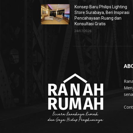
Konsep Baru Philips Lighting
Store Surabaya, Beri Inspirasi
Pencahayaan Ruang dan
Konsultasi Gratis
24/07/2026
AB
Rana
Menj
sena
Cont