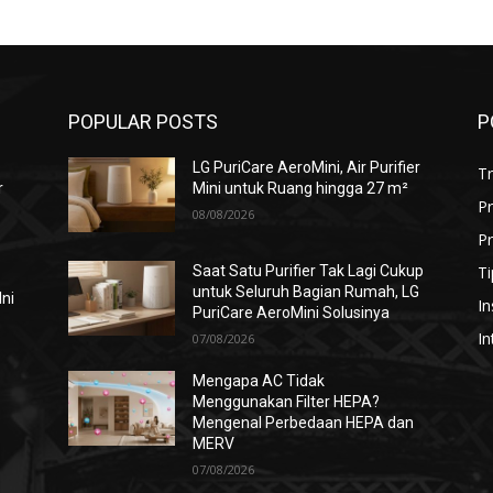
POPULAR POSTS
P
LG PuriCare AeroMini, Air Purifier
T
r
Mini untuk Ruang hingga 27 m²
P
08/08/2026
Pr
Ti
Saat Satu Purifier Tak Lagi Cukup
untuk Seluruh Bagian Rumah, LG
Ini
In
PuriCare AeroMini Solusinya
In
07/08/2026
Mengapa AC Tidak
Menggunakan Filter HEPA?
i
Mengenal Perbedaan HEPA dan
MERV
07/08/2026