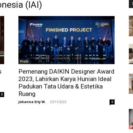
nesia (IAI)
Profil
s
Pemenang DAIKIN Designer Award
2023, Lahirkan Karya Hunian Ideal
Padukan Tata Udara & Estetika
Ruang
0
Johanna Erly W.
-
25/11/2023
0