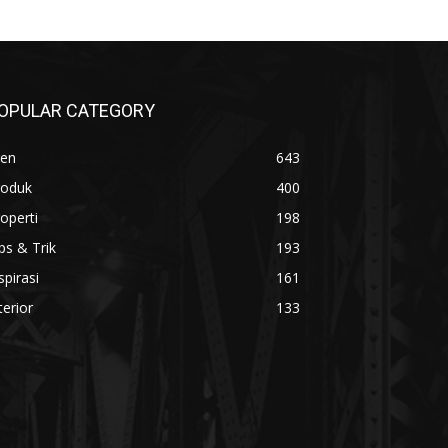
OPULAR CATEGORY
ren
643
roduk
400
operti
198
ps & Trik
193
spirasi
161
terior
133