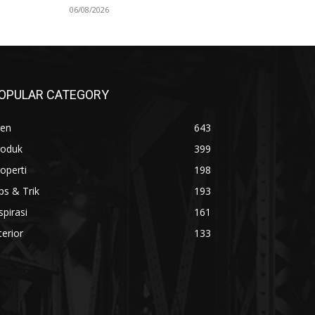
06/08/2026
OPULAR CATEGORY
ren
643
roduk
399
operti
198
ps & Trik
193
spirasi
161
terior
133