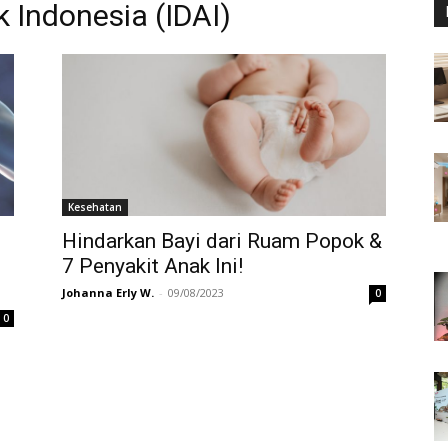
 Indonesia (IDAI)
Kesehatan
Hindarkan Bayi dari Ruam Popok &
n
7 Penyakit Anak Ini!
Johanna Erly W.
-
09/08/2023
0
0