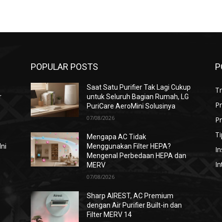
POPULAR POSTS
P
Saat Satu Purifier Tak Lagi Cukup
T
r
untuk Seluruh Bagian Rumah, LG
P
PuriCare AeroMini Solusinya
07/08/2026
Pr
Ti
Mengapa AC Tidak
Ini
Menggunakan Filter HEPA?
In
Mengenal Perbedaan HEPA dan
In
MERV
07/08/2026
i
Sharp AIREST, AC Premium
dengan Air Purifier Built-in dan
Filter MERV 14