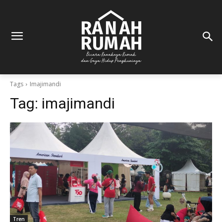
Tags
Imajimandi
Tag:
imajimandi
Tren