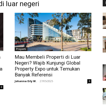
di luar negeri
Properti
a
Mau Membeli Properti di Luar
Negeri? Wajib Kunjungi Global
ia
Property Expo untuk Temukan
Banyak Referensi
Johanna Erly W.
-
27/05/2025
0
0