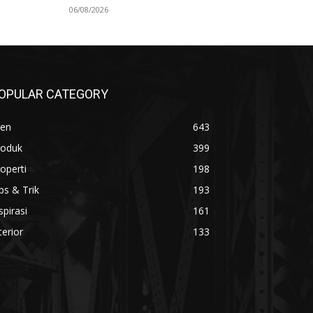
06/08/2026
OPULAR CATEGORY
ren
643
roduk
399
operti
198
ps & Trik
193
spirasi
161
terior
133