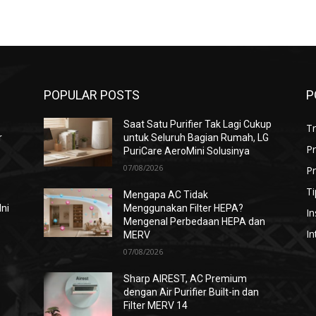
POPULAR POSTS
P
Saat Satu Purifier Tak Lagi Cukup
T
r
untuk Seluruh Bagian Rumah, LG
P
PuriCare AeroMini Solusinya
07/08/2026
Pr
Ti
Mengapa AC Tidak
Ini
Menggunakan Filter HEPA?
In
Mengenal Perbedaan HEPA dan
In
MERV
07/08/2026
i
Sharp AIREST, AC Premium
dengan Air Purifier Built-in dan
Filter MERV 14