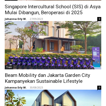
Singapore Intercultural School (SIS) di Asya
Mulai Dibangun, Beroperasi di 2025
Johanna Erly W.
-
27/09/2023
0
Tren
Beam Mobility dan Jakarta Garden City
Kampanyekan Sustainable Lifestyle
Johanna Erly W.
-
30/08/2023
0