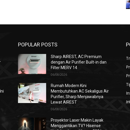
POPULAR POSTS
P
Sharp AIREST, AC Premium
T
r
dengan Air Purifier Built-in dan
P
Filter MERV 14
06/08/2026
Pr
Ti
Rumah Modern Kini
Ini
Membutuhkan AC Sekaligus Air
In
Purifier, Sharp Menjawabnya
In
Lewat AIREST
06/08/2026
i
Proyektor Laser Makin Layak
Menggantikan TV? Hisense