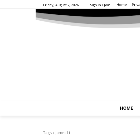
Home
Priv
Friday, August 7, 2026
Sign in / Join
HOME
Tags
James Li