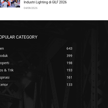
Industri Lighting di GILF 2026
04/08/2026
OPULAR CATEGORY
ren
643
roduk
399
operti
198
ps & Trik
193
spirasi
161
terior
133