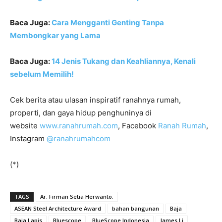
Baca Juga:
Cara Mengganti Genting Tanpa
Membongkar yang Lama
Baca Juga:
14 Jenis Tukang dan Keahliannya, Kenali
sebelum Memilih!
Cek berita atau ulasan inspiratif ranahnya rumah,
properti, dan gaya hidup penghuninya di
website
www.ranahrumah.com
, Facebook
Ranah Rumah
,
Instagram
@ranahrumahcom
(*)
TAGS
Ar. Firman Setia Herwanto.
ASEAN Steel Architecture Award
bahan bangunan
Baja
Baja Lapis
Bluescope
BlueScope Indonesia
James Li