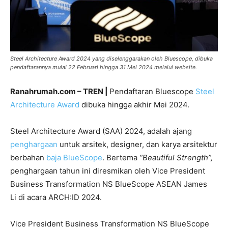
Steel Architecture Award 2024 yang diselenggarakan oleh Bluescope, dibuka
pendaftarannya mulai 22 Februari hingga 31 Mei 2024 melalui website.
Ranahrumah.com – TREN |
Pendaftaran Bluescope
Steel
Architecture Award
dibuka hingga akhir Mei 2024.
Steel Architecture Award (SAA) 2024, adalah ajang
penghargaan
untuk arsitek, designer, dan karya arsitektur
berbahan
baja
BlueScope
. Bertema
“Beautiful Strength”,
penghargaan tahun ini diresmikan oleh Vice President
Business Transformation NS BlueScope ASEAN James
Li di acara ARCH:ID 2024.
Vice President Business Transformation NS BlueScope