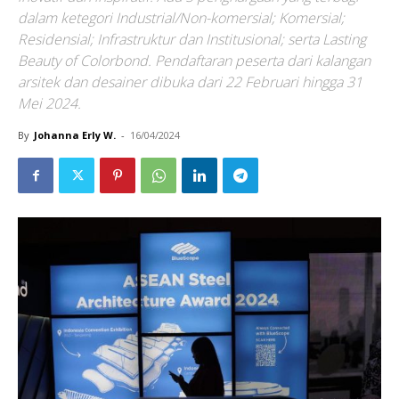
dalam ketegori Industrial/Non-komersial; Komersial;
Residensial; Infrastruktur dan Institusional; serta Lasting
Beauty of Colorbond. Pendaftaran peserta dari kalangan
arsitek dan desainer dibuka dari 22 Februari hingga 31
Mei 2024.
By
Johanna Erly W.
-
16/04/2024