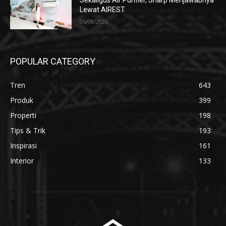
Sekaligus Air Purifier, Sharp Menjawabnya
Lewat AIREST
06/08/2026
POPULAR CATEGORY
Tren
643
Produk
399
Properti
198
Tips & Trik
193
Inspirasi
161
Interior
133