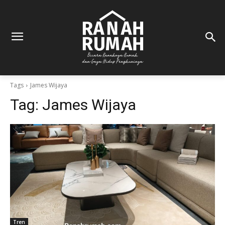
Tags
James Wijaya
Tag:
James Wijaya
Tren