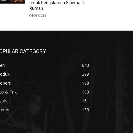
untuk Pengalaman Sinema di
Rumah
04/08/2026
OPULAR CATEGORY
ren
643
roduk
399
operti
198
ps & Trik
193
spirasi
161
terior
133