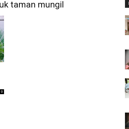
tuk taman mungil
0