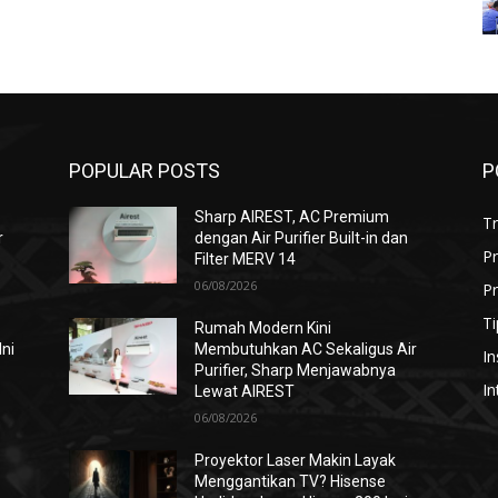
POPULAR POSTS
P
Sharp AIREST, AC Premium
T
r
dengan Air Purifier Built-in dan
P
Filter MERV 14
06/08/2026
Pr
Ti
Rumah Modern Kini
Ini
Membutuhkan AC Sekaligus Air
In
Purifier, Sharp Menjawabnya
In
Lewat AIREST
06/08/2026
i
Proyektor Laser Makin Layak
Menggantikan TV? Hisense