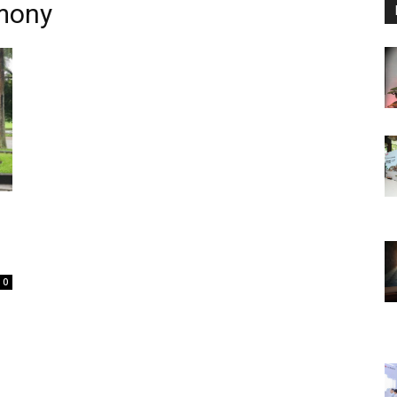
mony
0