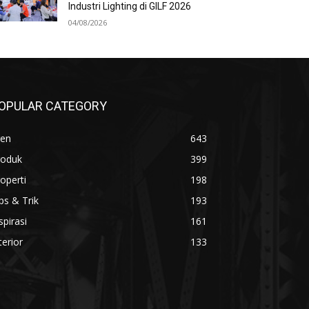
Industri Lighting di GILF 2026
04/08/2026
OPULAR CATEGORY
ren
643
roduk
399
operti
198
ps & Trik
193
spirasi
161
terior
133