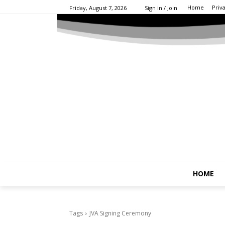
Home
Priv
Friday, August 7, 2026
Sign in / Join
HOME
Tags
JVA Signing Ceremony