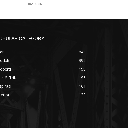
06/08/2026
OPULAR CATEGORY
ren
643
roduk
399
operti
198
ps & Trik
193
spirasi
161
terior
133