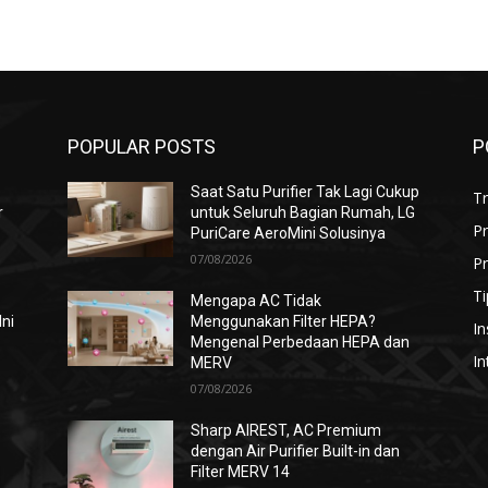
POPULAR POSTS
P
Saat Satu Purifier Tak Lagi Cukup
T
r
untuk Seluruh Bagian Rumah, LG
P
PuriCare AeroMini Solusinya
07/08/2026
Pr
Ti
Mengapa AC Tidak
Ini
Menggunakan Filter HEPA?
In
Mengenal Perbedaan HEPA dan
In
MERV
07/08/2026
i
Sharp AIREST, AC Premium
dengan Air Purifier Built-in dan
Filter MERV 14