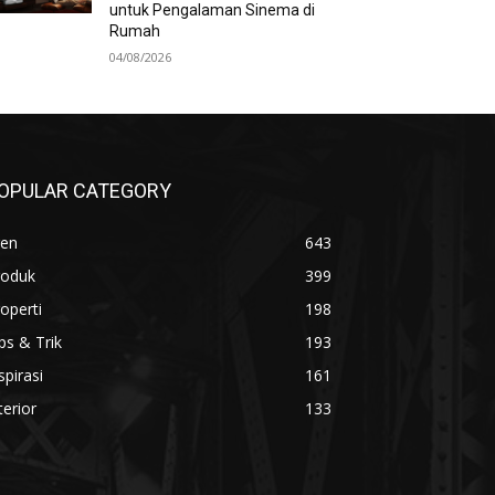
untuk Pengalaman Sinema di
Rumah
04/08/2026
OPULAR CATEGORY
ren
643
roduk
399
operti
198
ps & Trik
193
spirasi
161
terior
133