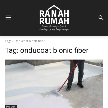
Tags
Onducoat bionic fiber
Tag:
onducoat bionic fiber
Produk