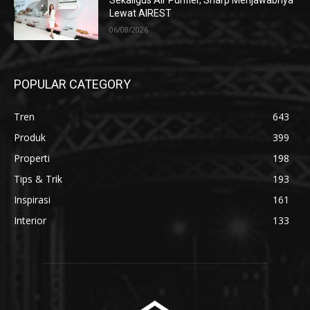
Sekaligus Air Purifier, Sharp Menjawabnya
Lewat AIREST
06/08/2026
POPULAR CATEGORY
Tren
643
Produk
399
Properti
198
Tips & Trik
193
Inspirasi
161
Interior
133