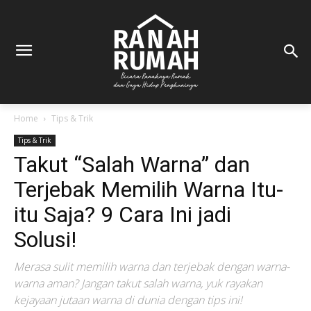
Home
Tips & Trik
Tips & Trik
Takut “Salah Warna” dan
Terjebak Memilih Warna Itu-
itu Saja? 9 Cara Ini jadi
Solusi!
Merasa sulit memilih warna dan terjebak dengan warna-
warna aman? Jangan takut salah warna, yuk rayakan
kejayaan jutaan warna di dunia dengan tips ini!