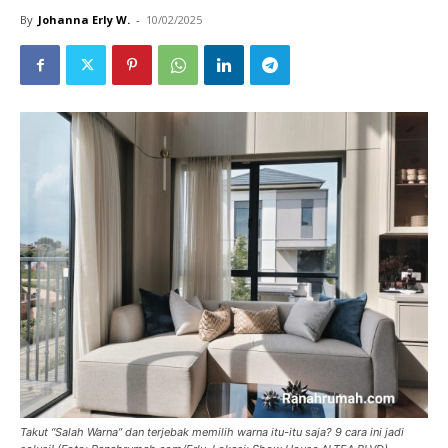
By
Johanna Erly W.
-
10/02/2025
Takut “Salah Warna” dan terjebak memilih warna itu-itu saja? 9 cara ini jadi